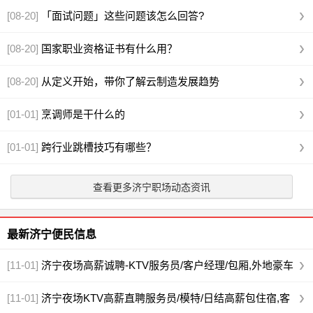
[08-20]
「面试问题」这些问题该怎么回答?
[08-20]
国家职业资格证书有什么用？
[08-20]
从定义开始，带你了解云制造发展趋势
[01-01]
烹调师是干什么的
[01-01]
跨行业跳槽技巧有哪些？
查看更多济宁职场动态资讯
最新济宁便民信息
[11-01]
济宁夜场高薪诚聘-KTV服务员/客户经理/包厢,外地豪车
接送,日结8/环境优雅,免费培训,立即
[11-01]
济宁夜场KTV高薪直聘服务员/模特/日结高薪包住宿,客