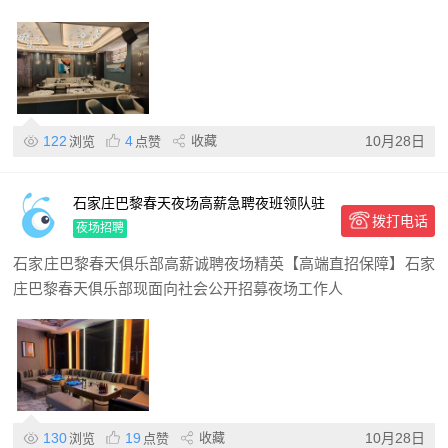
122
4
收藏
10月28日
浏览
点赞
石家庄巴黎春天夜场高薪急聘夜班领队驻
拨打电话
场直招,无押金高提成,福利优厚速来
夜场招聘
石家庄巴黎春天俱乐部高薪诚聘夜场精英【高端直招保障】石家
庄巴黎春天俱乐部现面向社会公开招募夜场工作人
130
19
收藏
10月28日
浏览
点赞