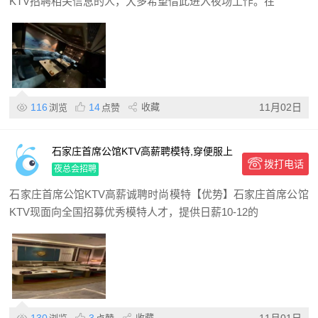
KTV招聘相关信息的人，大多希望借此进入夜场工作。在
116
14
收藏
11月02日
浏览
点赞
石家庄首席公馆KTV高薪聘模特,穿便服上
拨打电话
班日结高薪夜场火热招募中,房间待遇优厚
夜总会招聘
石家庄首席公馆KTV高薪诚聘时尚模特【优势】石家庄首席公馆
KTV现面向全国招募优秀模特人才，提供日薪10-12的
130
3
收藏
11月01日