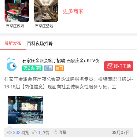
更多商家
石家庄夜场招
石家庄圣地亚
聘
哥俱乐部
最新发布
百科夜场招聘网-ktv预订信息
石家庄金派会客厅招聘-石家庄金πKTV夜
拨打电话
场高薪聘模特-高端客源成就自我
夜总会招聘
桥西
置顶
石家庄金派会客厅夜总会高薪诚聘服务专员，模特兼职日结14-
16-18起【岗位信息】现面向社会诚聘女性服务专员，工
232
1
收藏
09月07日
浏览
点赞