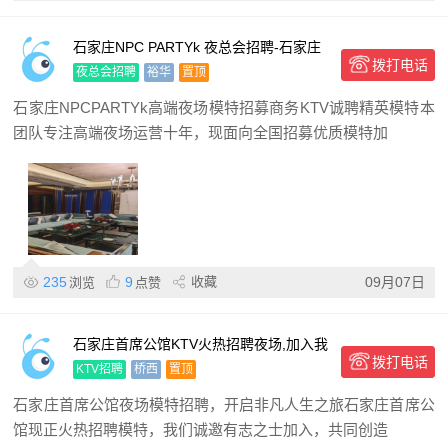
石家庄NPC PARTYk 夜总会招聘-石家庄
拨打电话
夜场招聘报销机票/提供住宿
夜总会招聘
裕华
置顶
石家庄NPCPARTYk高端夜场模特招募商务KTV诚聘精英模特本
团队专注高端夜场运营十年，现面向全国招募优质模特加
235
9
收藏
09月07日
浏览
点赞
石家庄首席公馆KTV火热招聘夜场,加入我
拨打电话
们,共度精彩夜晚
KTV招聘
桥西
置顶
石家庄首席公馆夜场模特招聘，开启非凡人生之旅石家庄首席公
馆现正火热招聘模特，我们诚邀有志之士加入，共同创造