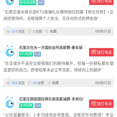
拨打电话
日结,生意
夜总会招聘
null
"石家庄香水俱乐部KTV高端礼仪模特岗位招募【岗位优势】√正
规经营场所，全程保障个人安全，无任何形式的押金收"
153
3
收藏
09月07日
浏览
点赞
石家庄在水一方国际会所高薪聘-豪车接
拨打电话
送/无工装要求
KTV招聘
null
"生活或许不会完全按照我们的期待展开，但每一份耕耘都在塑
造更好的自己。即使结果未必立竿见影，持续向上的脚步"
164
20
收藏
09月07日
浏览
点赞
石家庄鼎层国际俱乐部高薪诚聘-多岗位/
拨打电话
专业培训/夜场精英招募
夜场招聘
null
"公司温馨提示：1.本为绿色会所直招，全程无任何费用！专业