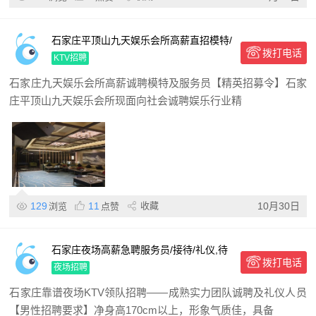
石家庄平顶山九天娱乐会所高薪直招模特/
拨打电话
礼仪接待,日结兼职全职可选,无押金店内
KTV招聘
直聘
石家庄九天娱乐会所高薪诚聘模特及服务员【精英招募令】石家
庄平顶山九天娱乐会所现面向社会诚聘娱乐行业精
129
11
收藏
10月30日
浏览
点赞
石家庄夜场高薪急聘服务员/接待/礼仪,待
拨打电话
遇优厚报销机票,壹公馆KTV酒店夜班火热
夜场招聘
招募中
石家庄靠谱夜场KTV领队招聘——成熟实力团队诚聘及礼仪人员
【男性招聘要求】净身高170cm以上，形象气质佳，具备