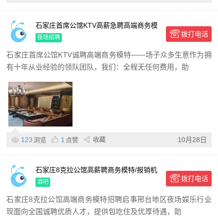
石家庄首席公馆KTV高薪急聘高端商务模
拨打电话
特,日结包住宿,场子多生意稳,形象气质佳
夜场招聘
优先
石家庄首席公馆KTV诚聘高端商务模特——场子众多生意作为拥
有十年从业经验的领队团队，我们：全程无任何费用，助
123
1
收藏
10月28日
浏览
点赞
石家庄8克拉公馆高薪聘商务模特/报销机
拨打电话
票/可兼职,日结高薪,青春靓丽优先
酒吧
石家庄8克拉公馆高端商务模特招聘启事邢台地区夜场娱乐行业
现面向全国诚聘优质人才，提供包吃住及优厚待遇，助