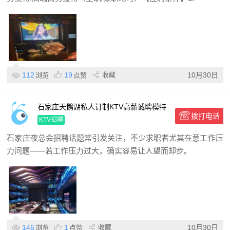
112
19
收藏
10月30日
浏览
点赞
石家庄天鹅湖私人订制KTV高薪诚聘模特
拨打电话
服务员,日结工资包住宿,环境优雅待遇优
KTV招聘
厚免一切费用
石家庄夜总会招聘话题常引发关注，不少求职者尤其在意工作压
力问题——若工作压力过大，确实容易让人望而却步。
146
1
收藏
10月30日
浏览
点赞