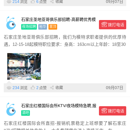
214
6
收藏
09月07日
浏览
点赞
石家庄圣地亚哥俱乐部招聘-高薪聘优秀模
拨打电话
特/稳定排班/待遇优厚
夜场招聘
裕华
置顶
石家庄圣地亚哥俱乐部招聘，我们为模特求职者提供的优厚待
遇，12-15-18起模特职位要求：身高：163cm以上年龄：18至30
234
2
收藏
09月07日
浏览
点赞
石家庄红楼国际会所KTV/夜场模特急聘,报
拨打电话
销机票+稳定上班+高薪日结,无经验可培
酒吧
训,诚邀加入
石家庄红楼国际会所直招-报销机票稳定上班想要了解石家庄