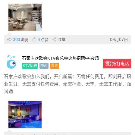
303
4
收藏
09月07日
浏览
点赞
石家庄欢歌会KTV夜总会火热招聘中-夜场
拨打电话
精英,KTV职位等你来挑战
KTV招聘
桥西
置顶
石家庄欢歌会加入我们，开启新篇：无需任何费用，即刻开启职
业生涯：无需支付任何费用，无需押金，无需，无需工作服，面
试通