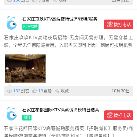
浏览
点赞
石家庄玖玖KTV高端夜场诚聘/模特/服务
拨打电话
员,高薪日结+提供住宿,无入职,包厢天天
KTV招聘
石家庄玖玖KTV高端夜场招聘-无房间无需办理，无需穿着工
装，全程无任何隐藏费用，入职当天即可上岗！到岗可报销机票
132
13
收藏
10月30日
浏览
点赞
石家庄花都国际KTV高薪诚聘模特日结高
拨打电话
薪|高端场|安全合法|无押金|长期稳定
预订
石家庄花都国际KTV高薪诚聘服务精英【招聘岗位】服务员/商
务模特/高端商务接待（全职/兼职均可）【应聘条件】1.