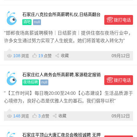
石家庄八克拉会所高薪聘礼仪,日结高翻台
拨打电话
率+零费用
酒吧
null
"邯郸夜场高薪诚聘模特｜日结薪资｜提供住宿在夜场行业中，
许多女生通过努力实现了人生蜕变。她们将首笔收入转化为"
108
19
收藏
09月12日
浏览
点赞
石家庄红人商务会所高薪聘,客源稳定报销
拨打电话
路费
夜场招聘
null
"【工作时间】每日晚20:00至24:00【心态建设】生活品质源于
心境修为，良好心态是优雅人生的基石。我们倡导以积"
148
3
收藏
09月12日
浏览
点赞
石家庄平顶山大唐汇夜总会晚班诚聘 无押