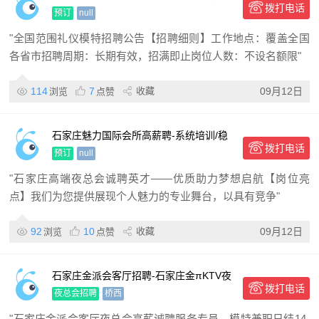
拨打电话
金 氛围优厚
预订
null
"全国范围礼仪模特招聘公告【招聘细则】工作地点：覆盖全国
各省市招聘周期：长期有效，招满即止岗位人数：不设名额限"
114
7
收藏
09月12日
浏览
点赞
石家庄魅力国际会所高薪聘-系统培训/稳
拨打电话
定发展
预订
null
"石家庄高端夜总会诚聘英才——优质助力梦想启航【岗位亮
点】我们为您提供展现个人魅力的专业舞台，以具有竞争"
92
10
收藏
09月12日
浏览
点赞
石家庄金派会客厅招聘-石家庄金πKTV夜
拨打电话
场高薪聘模特-高端客源成就自我
夜总会招聘
桥西
"石家庄金派会客厅夜总会高薪诚聘服务专员，模特兼职日结14-