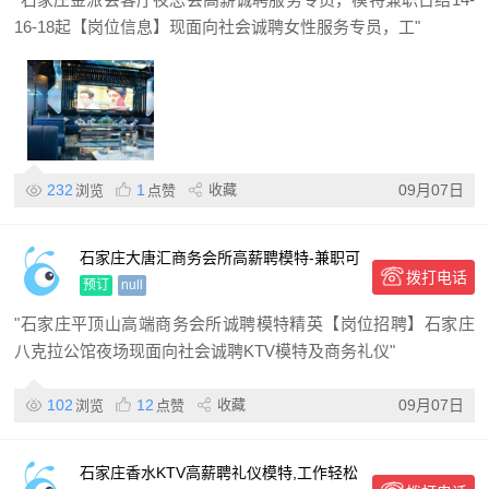
16-18起【岗位信息】现面向社会诚聘女性服务专员，工"
232
1
收藏
09月07日
浏览
点赞
石家庄大唐汇商务会所高薪聘模特-兼职可
拨打电话
报销路费
预订
null
"石家庄平顶山高端商务会所诚聘模特精英【岗位招聘】石家庄
八克拉公馆夜场现面向社会诚聘KTV模特及商务礼仪"
102
12
收藏
09月07日
浏览
点赞
石家庄香水KTV高薪聘礼仪模特,工作轻松