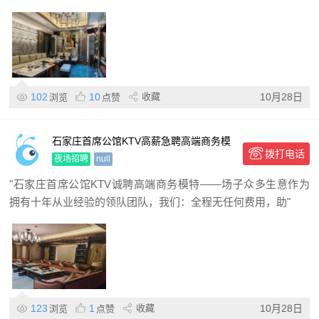
102
10
收藏
10月28日
浏览
点赞
石家庄首席公馆KTV高薪急聘高端商务模
拨打电话
特,日结包住宿,场子多生意稳,形象气质佳
夜场招聘
null
优先
"石家庄首席公馆KTV诚聘高端商务模特——场子众多生意作为
拥有十年从业经验的领队团队，我们：全程无任何费用，助"
123
1
收藏
10月28日
浏览
点赞