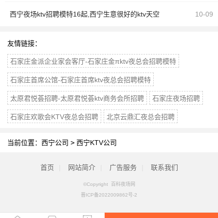
西宁夜场ktv招聘模特16起,西宁生意很好的ktv天空
10-09
之城夜总会招聘
友情链接：
石家庄金派企业家会客厅-石家庄金πktv夜总会招聘模特
石家庄首席公馆-石家庄首席ktv夜总会招聘模特
太原君悦荟招聘-太原君悦荟ktv商务会所招聘
石家庄夜场招聘
石家庄欢歌会KTV夜总会招聘
北京云鼎汇夜总会招聘
当前位置：
西宁公司
>
西宁KTV公司
首页
|
网站简介
|
广告服务
|
联系我们
©Copyright 百科夜场网
晋ICP备2022009862号-2