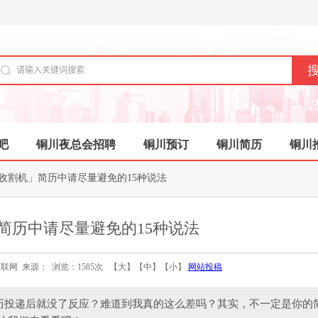
吧
铜川夜总会招聘
铜川预订
铜川简历
铜川
er收割机」简历中请尽量避免的15种说法
机」简历中请尽量避免的15种说法
编辑：互联网 来源： 浏览：1585次 【
大
】【
中
】【
小
】
网站投稿
历投递后就没了反应？难道到我真的这么差吗？其实，不一定是你的