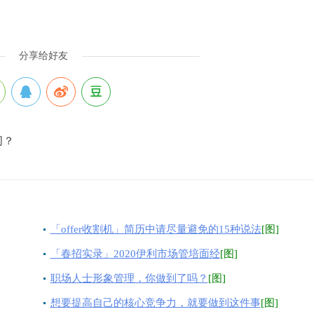
分享给好友
司？
「offer收割机」简历中请尽量避免的15种说法
[图]
「春招实录」2020伊利市场管培面经
[图]
职场人士形象管理，你做到了吗？
[图]
想要提高自己的核心竞争力，就要做到这件事
[图]