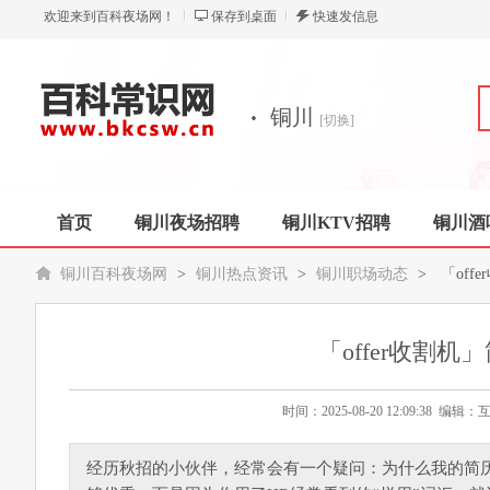
欢迎来到百科夜场网！
保存到桌面
快速发信息
·
铜川
[切换]
首页
铜川夜场招聘
铜川KTV招聘
铜川酒
铜川百科夜场网
>
铜川热点资讯
>
铜川职场动态
>
「off
「offer收割
时间：2025-08-20 12:09:38 
经历秋招的小伙伴，经常会有一个疑问：为什么我的简