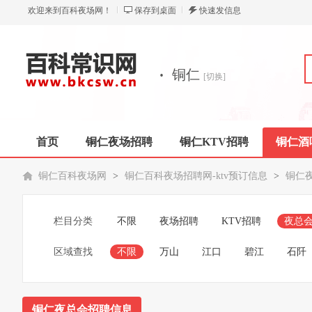
欢迎来到百科夜场网！
保存到桌面
快速发信息
·
铜仁
[切换]
首页
铜仁夜场招聘
铜仁KTV招聘
铜仁酒
铜仁百科夜场网
>
铜仁百科夜场招聘网-ktv预订信息
>
铜仁
栏目分类
不限
夜场招聘
KTV招聘
夜总
区域查找
不限
万山
江口
碧江
石阡
铜仁夜总会招聘信息