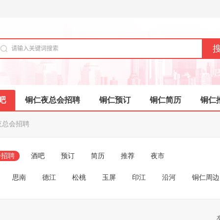
吧
铜仁夜总会招聘
铜仁预订
铜仁简历
铜仁
夜总会招聘
会招聘
酒吧
预订
简历
推荐
夜市
思南
德江
松桃
玉屏
印江
沿河
铜仁周边