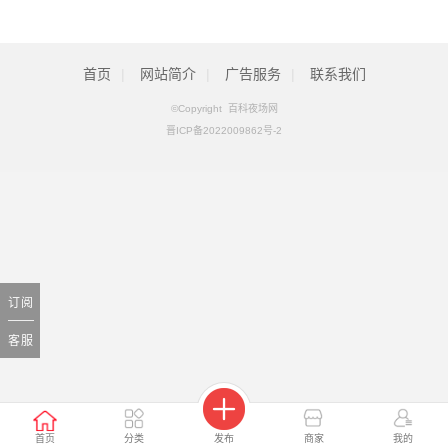
面试紧张如何缓解，七个小妙招帮你解决
[2025-08-20]
工地塔吊证怎么考
[2024-01-01]
首页
|
网站简介
|
广告服务
|
联系我们
©Copyright 百科夜场网
晋ICP备2022009862号-2
订阅
客服
首页
分类
发布
商家
我的