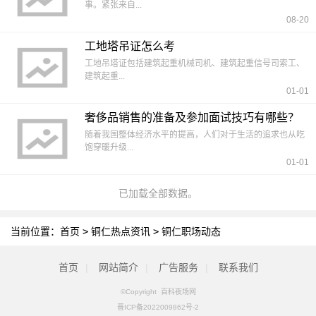
事。紧张来自...
08-20
工地塔吊证怎么考
工地吊塔证包括建筑起重机械司机、建筑起重信号司索工、
建筑起重...
01-01
奢侈品销售的准备及参加面试技巧有哪些？
随着我国整体经济水平的提高，人们对于生活的追求也从吃
饱穿暖升级...
01-01
已加载全部数据。
当前位置：
首页
>
铜仁热点资讯
>
铜仁职场动态
首页
|
网站简介
|
广告服务
|
联系我们
©Copyright 百科夜场网
晋ICP备2022009862号-2