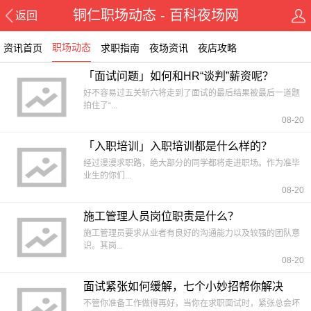
铜仁职场动态 - 百科夜场网
返回
职场动态
资讯首页
求职指南
夜场资讯
夜店攻略
「面试问题」如何和HR“谈判”薪资呢？
好不容易过五关斩六将走到了面试的最后结果被最后一道题
拍住了“...
08-20
「入职培训」入职培训都是什么样的？
经过漫漫求职路，绝大部分的同学都将走进职场。作为准毕
业生的你们...
08-20
施工管理人员岗位职责是什么？
施工管理员要求从业者有良好的沟通能力以及较强的团队意
识。其岗...
08-20
面试紧张如何缓解，七个小妙招帮你解决
不管你准备工作做得再好，当你在求职面试时，紧张总会坏